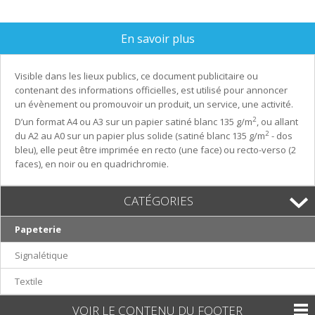
En savoir plus
Visible dans les lieux publics, ce document publicitaire ou
contenant des informations officielles, est utilisé pour annoncer
un évènement ou promouvoir un produit, un service, une activité.
2
D’un format A4 ou A3 sur un papier satiné blanc 135 g/m
, ou allant
2
du A2 au A0 sur un papier plus solide (satiné blanc 135 g/m
- dos
bleu), elle peut être imprimée en recto (une face) ou recto-verso (2
faces), en noir ou en quadrichromie.
CATÉGORIES
Papeterie
Signalétique
Textile
VOIR LE CONTENU DU FOOTER