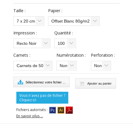
Taille :
Papier :
7 x 20 cm
Offset Blanc 80g/m2
Impression :
Quantité :
Recto Noir
100
Carnets :
Numérotation :
Perforation :
Carnets de 50
Non
Non
Sélectionnez votre fichier ...
Vous n'avez pas de fichier ?
Cliquez ici
Fichiers autorisés :
En savoir plus ...